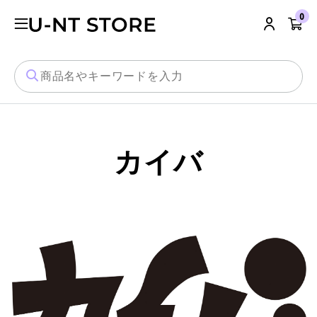
`
0
カイバ