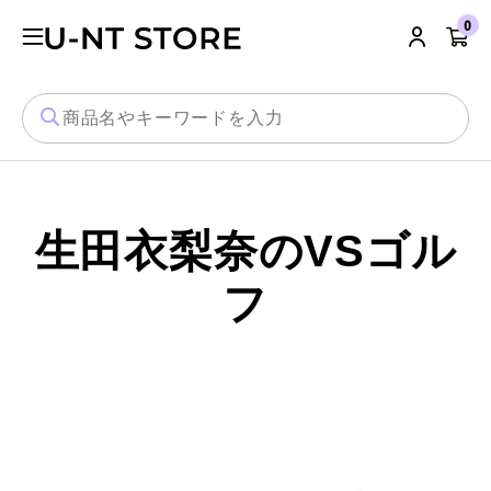
`
0
生田衣梨奈のVSゴル
フ